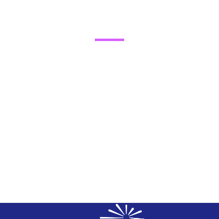
PRODUK
KAMI
Dengan mengedepankan prinsip kualitas pelayanan dan
jaminan keamanan tinggi, dengan bangga kami menghadirkan
ragam produk kertas dengan nilai tinggi.