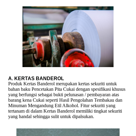
A. KERTAS BANDEROL
Produk Kertas Banderol merupakan kertas sekuriti untuk
bahan baku Pencetakan Pita Cukai dengan spesifikasi khusus
yang berfungsi sebagai bukti pelunasan / pembayaran atas
barang kena Cukai seperti Hasil Pengolahan Tembakau dan
Minuman Mengandung Etil Alkohol. Fitur sekuriti yang
tertanam di dalam Kertas Banderol memiliki tingkat sekuriti
yang handal sehingga sulit untuk dipalsukan. ​