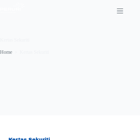
Kertas Sekuriti
Home
Kertas Sekuriti
Kertas Sekuriti