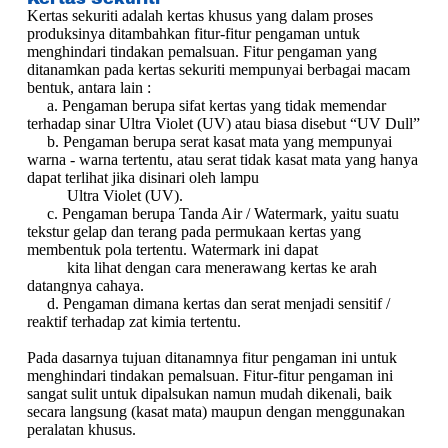
Kertas sekuriti adalah kertas khusus yang dalam proses
produksinya ditambahkan fitur-fitur pengaman untuk
menghindari tindakan pemalsuan. Fitur pengaman yang
ditanamkan pada kertas sekuriti mempunyai berbagai macam
bentuk, antara lain :
a. Pengaman berupa sifat kertas yang tidak memendar
terhadap sinar Ultra Violet (UV) atau biasa disebut “UV Dull”
b. Pengaman berupa serat kasat mata yang mempunyai
warna - warna tertentu, atau serat tidak kasat mata yang hanya
dapat terlihat jika disinari oleh lampu
Ultra Violet (UV).
c. Pengaman berupa Tanda Air / Watermark, yaitu suatu
tekstur gelap dan terang pada permukaan kertas yang
membentuk pola tertentu. Watermark ini dapat
kita lihat dengan cara menerawang kertas ke arah
datangnya cahaya.
d. Pengaman dimana kertas dan serat menjadi sensitif /
reaktif terhadap zat kimia tertentu.
Pada dasarnya tujuan ditanamnya fitur pengaman ini untuk
menghindari tindakan pemalsuan. Fitur-fitur pengaman ini
sangat sulit untuk dipalsukan namun mudah dikenali, baik
secara langsung (kasat mata) maupun dengan menggunakan
peralatan khusus.