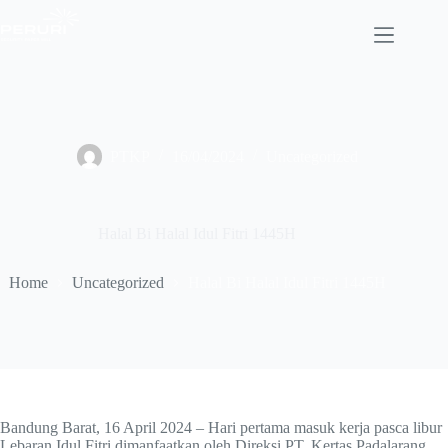
Skip
to
content
PTKP
16/04/2024
Uncategorized
Halal Bi Halal Idul Fitri 1445H
Home
Uncategorized
Halal Bi Halal Idul Fitri 1445H
Bandung Barat, 16 April 2024 – Hari pertama masuk kerja pasca libur
Lebaran Idul Fitri dimanfaatkan oleh Direksi PT. Kertas Padalarang